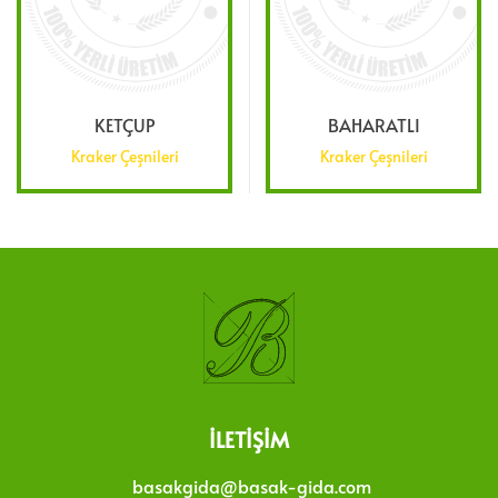
KETÇUP
BAHARATLI
Kraker Çeşnileri
Kraker Çeşnileri
İLETIŞIM
basakgida@basak-gida.com