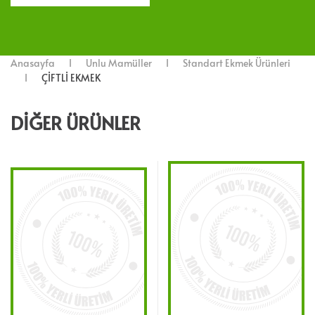
Anasayfa
Unlu Mamüller
Standart Ekmek Ürünleri
ÇİFTLİ EKMEK
DIĞER ÜRÜNLER