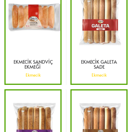
EKMECIK SANDVIÇ
EKMECIK GALETA
EKMEĞI
SADE
Ekmecik
Ekmecik