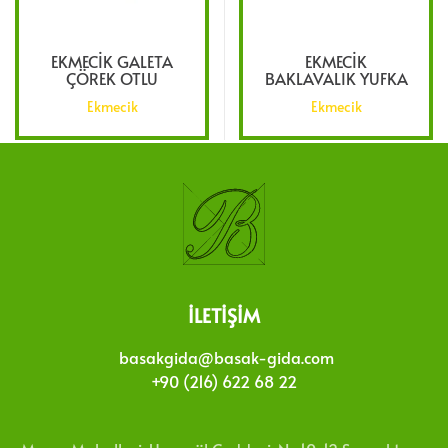
EKMECIK GALETA
EKMECIK
ÇÖREK OTLU
BAKLAVALIK YUFKA
Ekmecik
Ekmecik
İLETIŞIM
basakgida@basak-gida.com
+90 (216) 622 68 22