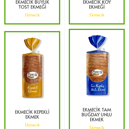
EKMECIK BÜYÜK
EKMECIK KÖY
TOST EKMEĞI
EKMEĞI
Ekmecik
Ekmecik
EKMECIK TAM
EKMECIK KEPEKLI
BUĞDAY UNLU
EKMEK
EKMEK
Ekmecik
Ekmecik