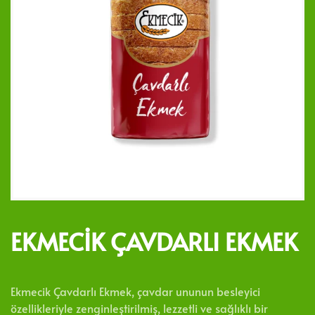
EKMECIK ÇAVDARLI EKMEK
Ekmecik Çavdarlı Ekmek, çavdar ununun besleyici
özellikleriyle zenginleştirilmiş, lezzetli ve sağlıklı bir