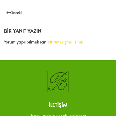
Önceki
BIR YANIT YAZIN
Yorum yapabilmek için
oturum açmalısınız
.
İLETIŞIM
basakgida@basak-gida.com